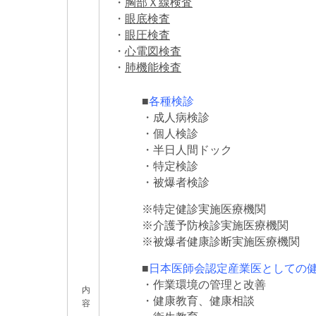
・
胸部Ｘ線検査
・
眼底検査
・
眼圧検査
・
心電図検査
・
肺機能検査
■
各種検診
・成人病検診
・個人検診
・半日人間ドック
・特定検診
・被爆者検診
※特定健診実施医療機関
※介護予防検診実施医療機関
※被爆者健康診断実施医療機関
■
日本医師会認定産業医としての
・作業環境の管理と改善
内
・健康教育、健康相談
容