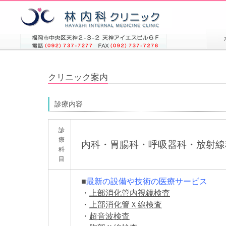
クリニック案内
診療内容
診
療
内科・胃腸科・呼吸器科・放射線
科
目
■
最新の設備や技術の医療サービス
・
上部消化管内視鏡検査
・
上部消化管Ｘ線検査
・
超音波検査